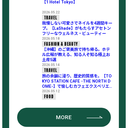
【1 Hotel Tokyo】
2026.05.22
TRAVEL
我慢しない可愛さでネイルを4週間キー
プ。【LaShade】がもたらすアセトン
フリーなウェルネス・ビューティー
2026.05.18
FASHION & BEAUTY
【沖縄】のご褒美旅で持ち帰る。ホテ
ル広報が教える、知る人ぞ知る極上お
土産5選
2026.05.14
TRAVEL
旅の余韻に浸り、歴史的質感を。【TO
KYO STATION CAFE -THE NORTH D
OME-】で愉しむカフェエクスペリエン
ス
2026.05.12
FOOD
MORE