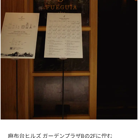
麻布台ヒルズ ガーデンプラザBの2Fに佇む