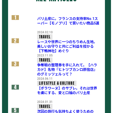
1
パリ土産に。フランスの支持率No.1ス
ーパー【モノプリ】で買いたい商品5選
2024.02.10
TRAVEL
2
レースや世界に一つのちりめん生地。
美しいお守りと共にご利益を授かる
【下鴨神社】めぐり
2023.11.05
TRAVEL
3
争奪戦の整理券を手に入れて。【ハラ
カド】名物『ヒトツブカンロ原宿店』
のグミッツェルって？
2024.06.11
LIFESTYLE & CULTURE
4
【ポラワーヌ】のサブレ。それは世界
を虜にする、愛と口福のパリ土産
2024.01.31
TRAVEL
5
次回の旅行も気持ちよく使うための