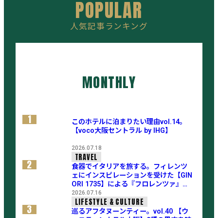
POPULAR
人気記事ランキング
MONTHLY
1
このホテルに泊まりたい理由vol.14。
【voco大阪セントラル by IHG】
2026.07.18
TRAVEL
2
食器でイタリアを旅する。フィレンツ
ェにインスピレーションを受けた【GIN
ORI 1735】による『フロレンツァ』コ
レクション
2026.07.16
LIFESTYLE & CULTURE
3
巡るアフタヌーンティー。vol.40 【ウ