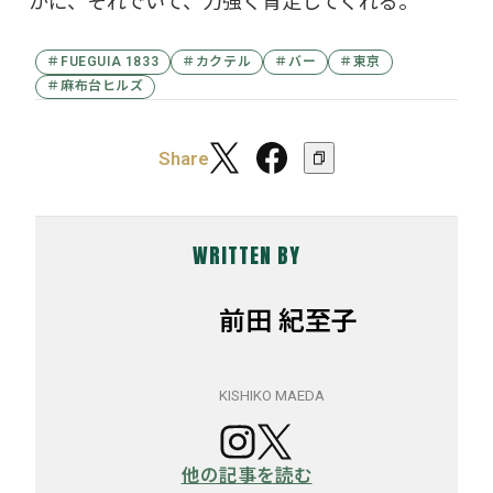
かに、それでいて、力強く肯定してくれる。
＃FUEGUIA 1833
＃カクテル
＃バー
＃東京
＃麻布台ヒルズ
Share
WRITTEN BY
前田 紀至子
KISHIKO MAEDA
他の記事を読む