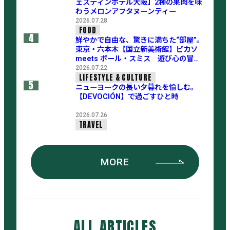
ェスティンホテル大阪】2種の果肉を味
わうメロンアフタヌーンティー
2026.07.28
FOOD
4
鮮やかで自由な、驚きに満ちた“部屋”。
東京・六本木【国立新美術館】ピカソ
meets ポール・スミス 遊び心の冒険
へ
2026.07.22
LIFESTYLE & CULTURE
5
ニューヨークの長い夕暮れを愉しむ。
【DEVOCIÓN】で過ごすひと時
2026.07.26
TRAVEL
MORE
ALL
ARTICLES