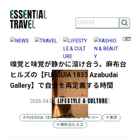
NEWS
TRAVEL
LIFESTYLE & CULTURE
FASHION & BEAUTY
嗅覚と味覚が静かに溶け合う。麻布台
ESSENTIAL TRAVELとは
ヒルズの【FUEGUIA 1833 Azabudai
ライター紹介
Gallery】で自分を再定義する時間
よくある質問
お問い合わせ
LIFESTYLE & CULTURE
2026.04.02
FOLLOW US
＃FUEGUIA 1833
＃カクテル
＃バー
＃東京
＃麻布台ヒルズ