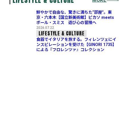
MORE
鮮やかで自由な、驚きに満ちた“部屋”。東
京・六本木【国立新美術館】ピカソ meets
ポール・スミス 遊び心の冒険へ
2026.07.22
LIFESTYLE & CULTURE
食器でイタリアを旅する。フィレンツェにイ
ンスピレーションを受けた【GINORI 1735】
による『フロレンツァ』コレクション
2026.07.16
LIFESTYLE & CULTURE
名画を鞄に忍ばせる夏。【大ゴッホ展】の余
韻を持ち帰る『夜のカフェテラス』グッズ3選
2026.07.08
LIFESTYLE & CULTURE
骨董通りからわずか数歩で別世界。東京にい
ることを忘れるカフェ【CSG BLUE CAFE AO
YAMA】
2026.07.04
LIFESTYLE & CULTURE
身体を見つめ、存在を問う。東京・六本木
【森美術館】ロン・ミュエク展