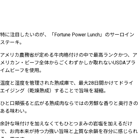
特に注目したいのが、「Fortune Power Lunch」のサーロイン
ステーキ。
アメリカ農務省が定める牛肉格付けの中で
最高ランクかつ、ア
メリカン・ビーフ全体からごくわずかしか取れないUSDAプラ
イムビーフを使用。
温度と湿度を管理された熟成庫で、最大28日間かけてドライ
エイジング（乾燥熟成）することで旨味を凝縮。
ひと口頬張ると広がる熟成肉ならではの芳醇な香りと奥行きの
ある味わい。
余計な味付けを加えなくてもひとつまみの岩塩を加えるだけ
で、お肉本来が持つ力強い旨味と上質な余韻を存分に感じられ