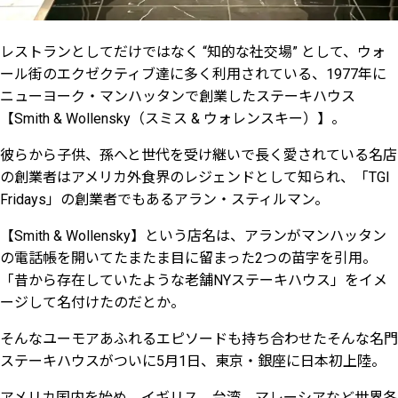
レストランとしてだけではなく “知的な社交場” として、ウォ
ール街のエクゼクティブ達に多く利用されている、1977年に
ニューヨーク・マンハッタンで創業したステーキハウス
【Smith & Wollensky（スミス & ウォレンスキー）】。
彼らから子供、孫へと世代を受け継いで長く愛されている名店
の
創業者はアメリカ外食界のレジェンドとして知られ、「TGI
Fridays」の創業者でもあるアラン・スティルマン。
【Smith & Wollensky】という店名は、アランがマンハッタン
の電話帳を開いてたまたま目に留まった2つの苗字を引用。
「昔から存在していたような老舗NYステーキハウス」をイメ
ージして名付けたのだとか。
そんなユーモアあふれるエピソードも持ち合わせた
そんな名門
ステーキハウスがついに5月1日、東京・銀座に日本初上陸。
アメリカ国内を始め、イギリス、台湾、マレーシアなど世界各