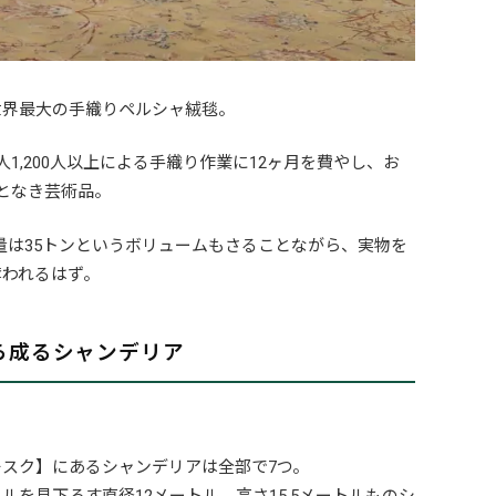
世界最大の手織りペルシャ絨毯。
1,200人以上による手織り作業に12ヶ月を費やし、お
となき芸術品。
重量は35トンというボリュームもさることながら、実物を
奪われるはず。
から成るシャンデリア
スク】にあるシャンデリアは全部で7つ。
を見下ろす直径12メートル、高さ15.5メートルものシ