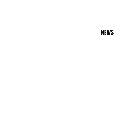
NEWS
TRAVEL
LIFESTYLE & CULTURE
FASHION & BEAUTY
ES
ラ
よ
お
FOLLOW US