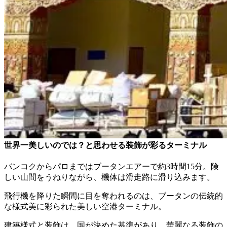
世界一美しいのでは？と思わせる装飾が彩るターミナル
バンコクからパロまではブータンエアーで約3時間15分。険
しい山間をうねりながら、機体は滑走路に滑り込みます。
飛行機を降りた瞬間に目を奪われるのは、ブータンの伝統的
な様式美に彩られた美しい空港ターミナル。
建築様式と装飾は、国が決めた基準があり、華麗なる装飾の