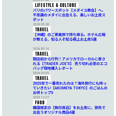
2026.07.08
LIFESTYLE & CULTURE
パリのパワースポット【メダイユ教会】へ。
不思議のメダイに出会える、美しいお土産ス
ポット
2026.05.28
TRAVEL
【沖縄】のご褒美旅で持ち帰る。ホテル広報
が教える、知る人ぞ知る極上お土産5選
2026.05.14
TRAVEL
開店前から行列！アメリカでローカルに愛さ
れる【TRADER JOE’S】 売り切れ必至のエコ
バッグ現地購入レポート
2026.03.03
TRAVEL
2025年で一番売れたのは？海外旅行にも持っ
ていきたい【AKOMEYA TOKYO】のごはんの
お供トップ5
2025.12.27
FOOD
韓国限定の【無印良品】をお土産に。旅先で
出会うオリジナル商品4選