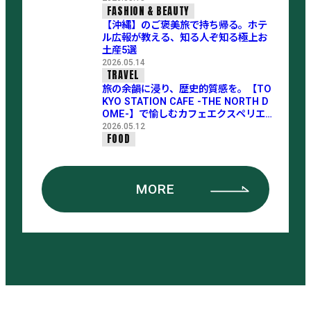
FASHION & BEAUTY
【沖縄】のご褒美旅で持ち帰る。ホテ
ル広報が教える、知る人ぞ知る極上お
土産5選
2026.05.14
TRAVEL
旅の余韻に浸り、歴史的質感を。【TO
KYO STATION CAFE -THE NORTH D
OME-】で愉しむカフェエクスペリエン
ス
2026.05.12
FOOD
MORE