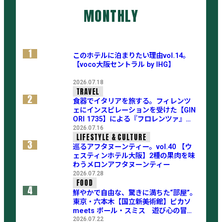
MONTHLY
1
このホテルに泊まりたい理由vol.14。
【voco大阪セントラル by IHG】
2026.07.18
TRAVEL
2
食器でイタリアを旅する。フィレンツ
ェにインスピレーションを受けた【GIN
ORI 1735】による『フロレンツァ』コ
レクション
2026.07.16
LIFESTYLE & CULTURE
3
巡るアフタヌーンティー。vol.40 【ウ
ェスティンホテル大阪】2種の果肉を味
わうメロンアフタヌーンティー
2026.07.28
FOOD
4
鮮やかで自由な、驚きに満ちた“部屋”。
東京・六本木【国立新美術館】ピカソ
meets ポール・スミス 遊び心の冒険
へ
2026.07.22