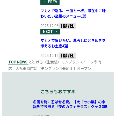
PREV
マカオで巡る、一皿と一杯。滞在中に味
わいたい至福のメニュー6選
TRAVEL
2025.12.06
NEXT
マカオで買いたい。暮らしにときめきを
添えるお土産4選
TRAVEL
2025.12.12
TOP
NEWS
とろける〈生食感〉モンブランスイーツ専門
店。大丸東京店に【モンブランTHE珀山】オープン
こちらもおすすめ
名画を鞄に忍ばせる夏。【大ゴッホ展】の余
韻を持ち帰る『夜のカフェテラス』グッズ3選