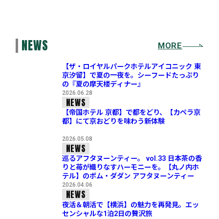
NEWS
MORE
【ザ・ロイヤルパークホテルアイコニック 東
京汐留】で夏の一夜を。シーフードたっぷり
の『夏の摩天楼ディナー』
2026.06.28
NEWS
【帝国ホテル 京都】で都をどり、【カペラ京
都】にて京おどりを味わう新体験
2026.05.08
NEWS
巡るアフタヌーンティー。 vol.33 日本茶の香
りと苺が織りなすハーモニーを。【丸ノ内ホ
テル】のポム・ダダン アフタヌーンティー
2026.04.06
NEWS
夜活＆朝活で【横浜】の魅力を再発見。エッ
センシャルな1泊2日の贅沢旅