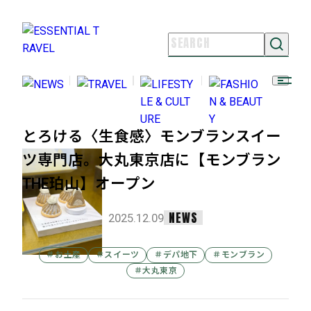
NEWS
TRAVEL
LIFESTYLE & CULTURE
FASHION & BEAUTY
とろける〈生食感〉モンブランスイー
ツ専門店。大丸東京店に【モンブラン
ESSENTIAL TRAVELとは
ライター紹介
THE珀山】オープン
よくある質問
お問い合わせ
NEWS
2025.12.09
FOLLOW US
＃お土産
＃スイーツ
＃デパ地下
＃モンブラン
＃大丸東京