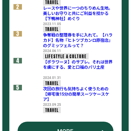
TRAVEL
2
レースや世界に一つのちりめん生地。
美しいお守りと共にご利益を授かる
【下鴨神社】めぐり
2023.11.05
TRAVEL
3
争奪戦の整理券を手に入れて。【ハラ
カド】名物『ヒトツブカンロ原宿店』
のグミッツェルって？
2024.06.11
LIFESTYLE & CULTURE
4
【ポラワーヌ】のサブレ。それは世界
を虜にする、愛と口福のパリ土産
2024.01.31
TRAVEL
5
次回の旅行も気持ちよく使うための
【帰宅後15分の簡単スーツケースケ
ア】
2023.09.25
TRAVEL