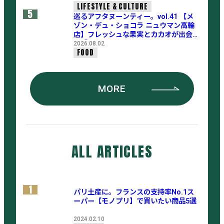
LIFESTYLE & CULTURE
5
巡るアフタヌーンティー。vol.41 【メ
ゾン・デュ・ショコラ ニュウマン高輪
店】フレッシュな果実とカカオが出会
う『アフタヌーンティー グルマン』夏
2026.08.02
FOOD
限定コレクション
MORE
ALL
ARTICLES
1
パリ土産に。フランスの支持率No.1ス
ーパー【モノプリ】で買いたい商品5選
2024.02.10