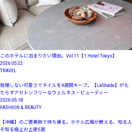
このホテルに泊まりたい理由。Vol.11【1 Hotel Tokyo】
2026.05.22
TRAVEL
我慢しない可愛さでネイルを4週間キープ。【LaShade】がも
たらすアセトンフリーなウェルネス・ビューティー
2026.05.18
FASHION & BEAUTY
【沖縄】のご褒美旅で持ち帰る。ホテル広報が教える、知る人
ぞ知る極上お土産5選