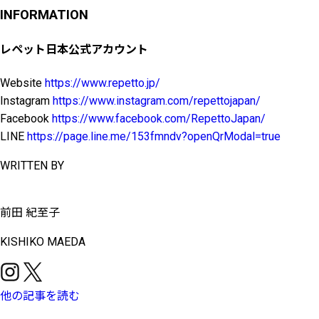
INFORMATION
レペット日本公式アカウント
Website
https://www.repetto.jp/
Instagram
https://www.instagram.com/repettojapan/
Facebook
https://www.facebook.com/RepettoJapan/
LINE
https://page.line.me/153fmndv?openQrModal=true
WRITTEN BY
前田 紀至子
KISHIKO MAEDA
他の記事を読む