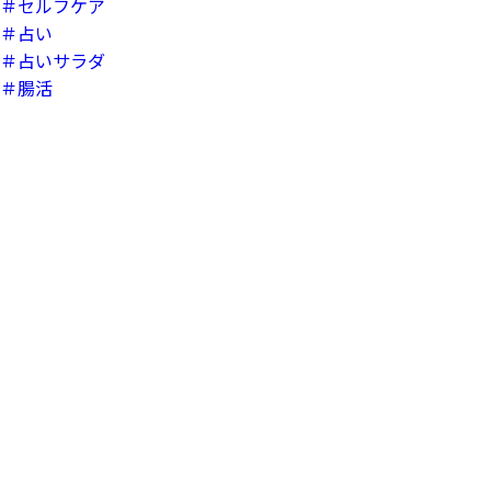
＃セルフケア
＃占い
＃占いサラダ
＃腸活