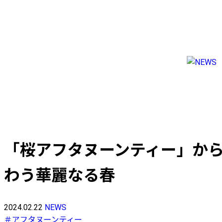
NEWS
TRAVEL
LIFESTYLE & CULTURE
FASHION & BEAUTY
ES
ラ
よ
お
「桜アフタヌーンティー」か
わう華麗なる春
FOLLOW US
2024.02.22
NEWS
＃アフタヌーンティー