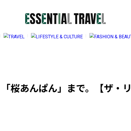
LIFES
2025.
SENTIAL TRAVELとは
巡るア
イター紹介
ンシ
くある質問
ティ
問い合わせ
ら「桜あんぱん」まで。【ザ・