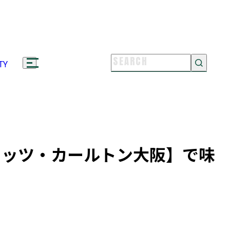
TYLE & CULTURE
11.12
フタヌーンティー。Vol.24【ザ・ペニ
ュラ東京】『フェスティブアフタヌーン
ー』
リッツ・カールトン大阪】で味