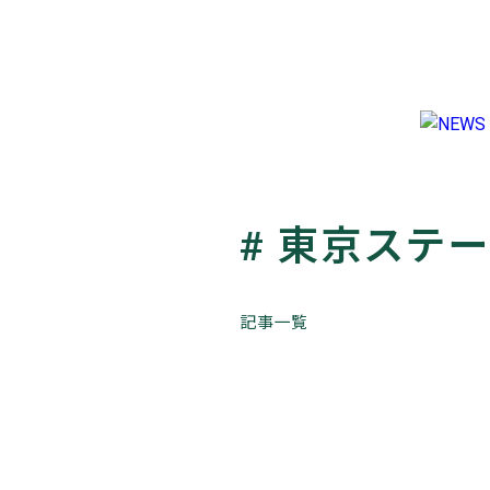
NEWS
TRAVEL
LIFESTYLE & CULTURE
FASHION & BEAUTY
# 東京ステ
ES
ラ
2026.06.18
このホテルに泊まりたい理由。Vol.13【東
よ
お
京ステーションホテル】
記事一覧
TRAVEL
FOLLOW US