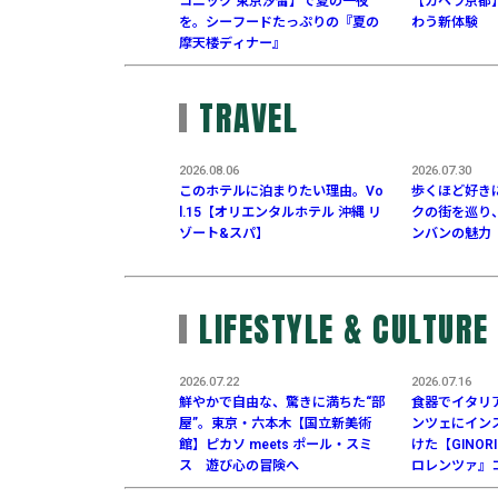
コニック 東京汐留】で夏の一夜
【カペラ京都
を。シーフードたっぷりの『夏の
わう新体験
摩天楼ディナー』
TRAVEL
2026.08.06
2026.07.30
このホテルに泊まりたい理由。Vo
歩くほど好き
l.15【オリエンタルホテル 沖縄 リ
クの街を巡り
ゾート&スパ】
ンバンの魅力
LIFESTYLE & CULTURE
2026.07.22
2026.07.16
鮮やかで自由な、驚きに満ちた“部
食器でイタリ
屋”。東京・六本木【国立新美術
ンツェにイン
館】ピカソ meets ポール・スミ
けた【GINOR
ス 遊び心の冒険へ
ロレンツァ』