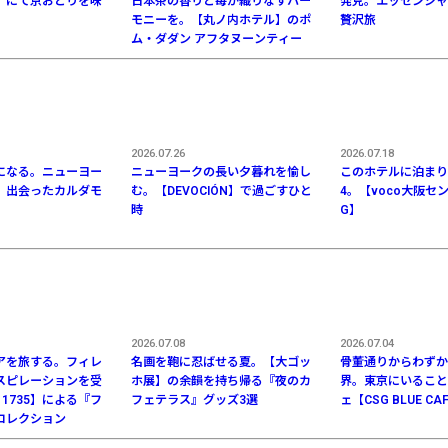
】にて京おどりを味
日本茶の香りと苺が織りなすハー
発見。エッセンシャ
モニーを。【丸ノ内ホテル】のポ
贅沢旅
ム・ダダン アフタヌーンティー
2026.07.26
2026.07.18
になる。ニューヨー
ニューヨークの長い夕暮れを愉し
このホテルに泊まりた
、出会ったカルダモ
む。【DEVOCIÓN】で過ごすひと
4。【voco大阪セント
時
G】
2026.07.08
2026.07.04
アを旅する。フィレ
名画を鞄に忍ばせる夏。【大ゴッ
骨董通りからわずか
スピレーションを受
ホ展】の余韻を持ち帰る『夜のカ
界。東京にいること
I 1735】による『フ
フェテラス』グッズ3選
ェ【CSG BLUE CA
コレクション