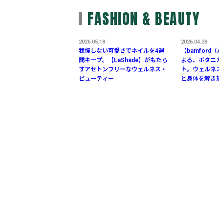
FASHION & BEAUTY
2026.05.18
2026.04.28
我慢しない可愛さでネイルを4週
【bamfor
間キープ。【LaShade】がもたら
よる、ボタニ
すアセトンフリーなウェルネス・
ト。ウェルネ
ビューティー
と身体を解き
リー