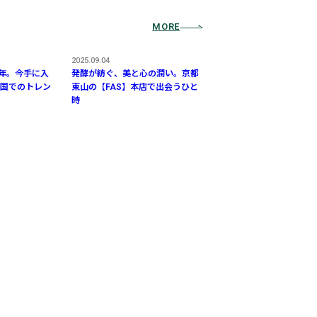
MORE
2025.09.04
周年。今手に入
発酵が紡ぐ、美と心の潤い。京都
国でのトレン
東山の【FAS】本店で出会うひと
時