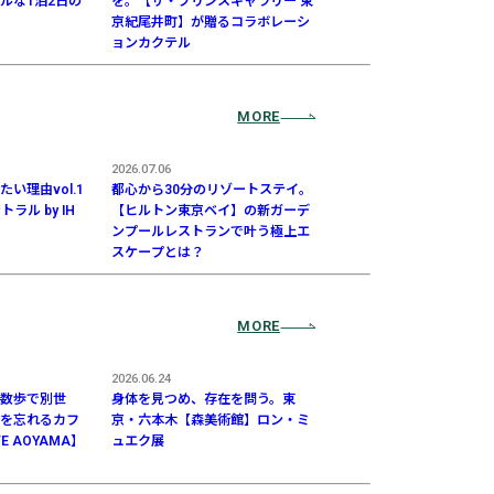
ルな1泊2日の
を。【ザ・プリンスギャラリー 東
京紀尾井町】が贈るコラボレーシ
ョンカクテル
MORE
2026.07.06
い理由vol.1
都心から30分のリゾートステイ。
ラル by IH
【ヒルトン東京ベイ】の新ガーデ
ンプールレストランで叶う極上エ
スケープとは？
MORE
2026.06.24
数歩で別世
身体を見つめ、存在を問う。東
を忘れるカフ
京・六本木【森美術館】ロン・ミ
FE AOYAMA】
ュエク展