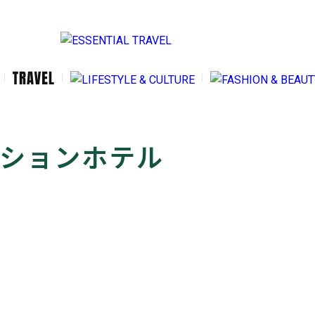
2025.
4月
に。
FAS
ーションホテル
2026.05.12
SENTIAL TRAVELとは
旅の余韻に浸り、歴史的質感を。【TOKYO
イター紹介
STATION CAFE -THE NORTH DOME-】で
くある質問
問い合わせ
愉しむカフェエクスペリエンス
FOOD