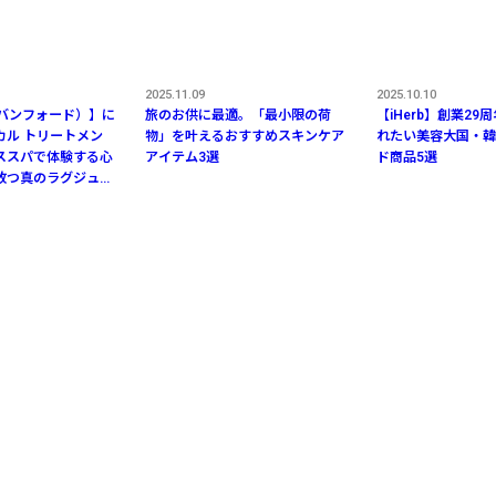
2025.11.09
2025.10.10
d（バンフォード）】に
旅のお供に最適。「最小限の荷
【iHerb】創業29
カル トリートメン
物」を叶えるおすすめスキンケア
れたい美容大国・韓
ススパで体験する心
アイテム3選
ド商品5選
放つ真のラグジュア