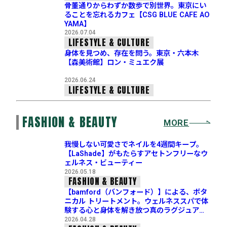
骨董通りからわずか数歩で別世界。東京にい
ることを忘れるカフェ【CSG BLUE CAFE AO
YAMA】
2026.07.04
LIFESTYLE & CULTURE
身体を見つめ、存在を問う。東京・六本木
【森美術館】ロン・ミュエク展
2026.06.24
LIFESTYLE & CULTURE
FASHION & BEAUTY
MORE
我慢しない可愛さでネイルを4週間キープ。
【LaShade】がもたらすアセトンフリーなウ
ェルネス・ビューティー
2026.05.18
FASHION & BEAUTY
【bamford（バンフォード）】による、ボタ
ニカル トリートメント。ウェルネススパで体
験する心と身体を解き放つ真のラグジュアリ
ー
2026.04.28