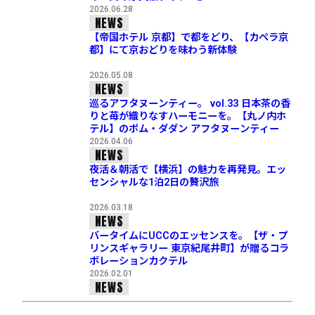
2026.06.28
NEWS
【帝国ホテル 京都】で都をどり、【カペラ京
都】にて京おどりを味わう新体験
2026.05.08
NEWS
巡るアフタヌーンティー。 vol.33 日本茶の香
りと苺が織りなすハーモニーを。【丸ノ内ホ
テル】のポム・ダダン アフタヌーンティー
2026.04.06
NEWS
夜活＆朝活で【横浜】の魅力を再発見。エッ
センシャルな1泊2日の贅沢旅
2026.03.18
NEWS
バータイムにUCCのエッセンスを。【ザ・プ
リンスギャラリー 東京紀尾井町】が贈るコラ
ボレーションカクテル
2026.02.01
NEWS