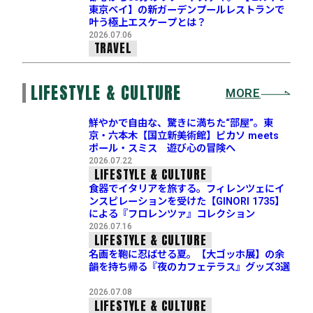
東京ベイ】の新ガーデンプールレストランで
叶う極上エスケープとは？
2026.07.06
TRAVEL
LIFESTYLE & CULTURE
MORE
鮮やかで自由な、驚きに満ちた“部屋”。東
京・六本木【国立新美術館】ピカソ meets
ポール・スミス 遊び心の冒険へ
2026.07.22
LIFESTYLE & CULTURE
食器でイタリアを旅する。フィレンツェにイ
ンスピレーションを受けた【GINORI 1735】
による『フロレンツァ』コレクション
2026.07.16
LIFESTYLE & CULTURE
名画を鞄に忍ばせる夏。【大ゴッホ展】の余
韻を持ち帰る『夜のカフェテラス』グッズ3選
2026.07.08
LIFESTYLE & CULTURE