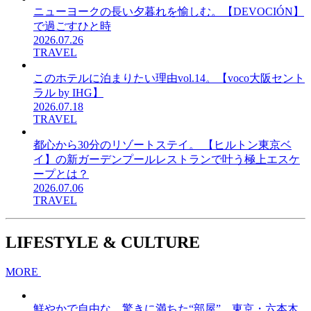
ニューヨークの長い夕暮れを愉しむ。【DEVOCIÓN】
で過ごすひと時
2026.07.26
TRAVEL
このホテルに泊まりたい理由vol.14。【voco大阪セント
ラル by IHG】
2026.07.18
TRAVEL
都心から30分のリゾートステイ。 【ヒルトン東京ベ
イ】の新ガーデンプールレストランで叶う極上エスケ
ープとは？
2026.07.06
TRAVEL
LIFESTYLE & CULTURE
MORE
鮮やかで自由な、驚きに満ちた“部屋”。東京・六本木