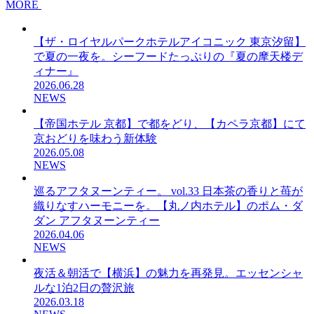
MORE
【ザ・ロイヤルパークホテルアイコニック 東京汐留】
で夏の一夜を。シーフードたっぷりの『夏の摩天楼デ
ィナー』
2026.06.28
NEWS
【帝国ホテル 京都】で都をどり、【カペラ京都】にて
京おどりを味わう新体験
2026.05.08
NEWS
巡るアフタヌーンティー。 vol.33 日本茶の香りと苺が
織りなすハーモニーを。【丸ノ内ホテル】のポム・ダ
ダン アフタヌーンティー
2026.04.06
NEWS
夜活＆朝活で【横浜】の魅力を再発見。エッセンシャ
ルな1泊2日の贅沢旅
2026.03.18