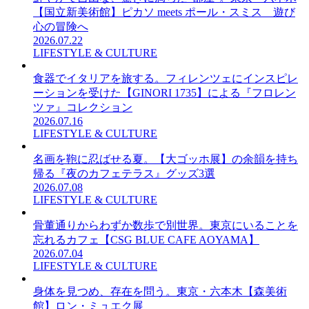
【国立新美術館】ピカソ meets ポール・スミス 遊び
心の冒険へ
2026.07.22
LIFESTYLE & CULTURE
食器でイタリアを旅する。フィレンツェにインスピレ
ーションを受けた【GINORI 1735】による『フロレン
ツァ』コレクション
2026.07.16
LIFESTYLE & CULTURE
名画を鞄に忍ばせる夏。【大ゴッホ展】の余韻を持ち
帰る『夜のカフェテラス』グッズ3選
2026.07.08
LIFESTYLE & CULTURE
骨董通りからわずか数歩で別世界。東京にいることを
忘れるカフェ【CSG BLUE CAFE AOYAMA】
2026.07.04
LIFESTYLE & CULTURE
身体を見つめ、存在を問う。東京・六本木【森美術
館】ロン・ミュエク展