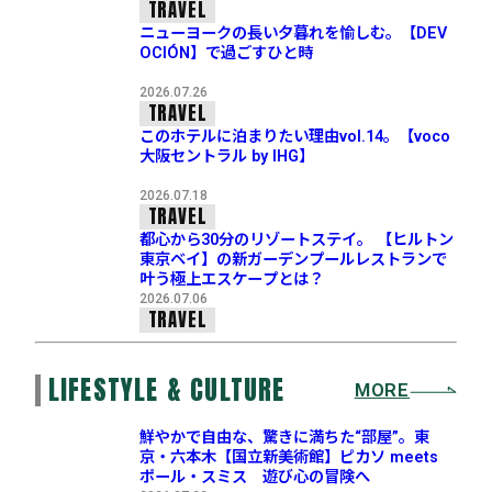
TRAVEL
ニューヨークの長い夕暮れを愉しむ。【DEV
OCIÓN】で過ごすひと時
2026.07.26
TRAVEL
このホテルに泊まりたい理由vol.14。【voco
大阪セントラル by IHG】
2026.07.18
TRAVEL
都心から30分のリゾートステイ。 【ヒルトン
東京ベイ】の新ガーデンプールレストランで
叶う極上エスケープとは？
2026.07.06
TRAVEL
LIFESTYLE & CULTURE
MORE
鮮やかで自由な、驚きに満ちた“部屋”。東
京・六本木【国立新美術館】ピカソ meets
ポール・スミス 遊び心の冒険へ