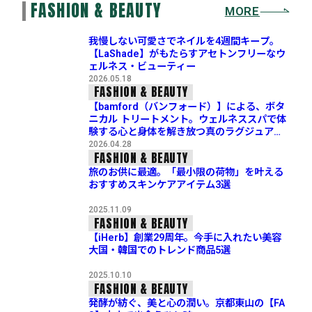
FASHION & BEAUTY
MORE
我慢しない可愛さでネイルを4週間キープ。
【LaShade】がもたらすアセトンフリーなウ
ェルネス・ビューティー
2026.05.18
FASHION & BEAUTY
【bamford（バンフォード）】による、ボタ
ニカル トリートメント。ウェルネススパで体
験する心と身体を解き放つ真のラグジュアリ
ー
2026.04.28
FASHION & BEAUTY
旅のお供に最適。「最小限の荷物」を叶える
おすすめスキンケアアイテム3選
2025.11.09
FASHION & BEAUTY
【iHerb】創業29周年。今手に入れたい美容
大国・韓国でのトレンド商品5選
2025.10.10
FASHION & BEAUTY
発酵が紡ぐ、美と心の潤い。京都東山の【FA