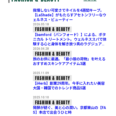
我慢しない可愛さでネイルを4週間キープ。
【LaShade】がもたらすアセトンフリーなウ
ェルネス・ビューティー
2026.05.18
FASHION & BEAUTY
【bamford（バンフォード）】による、ボタ
ニカル トリートメント。ウェルネススパで体
験する心と身体を解き放つ真のラグジュアリ
ー
2026.04.28
FASHION & BEAUTY
旅のお供に最適。「最小限の荷物」を叶える
おすすめスキンケアアイテム3選
2025.11.09
FASHION & BEAUTY
【iHerb】創業29周年。今手に入れたい美容
大国・韓国でのトレンド商品5選
2025.10.10
FASHION & BEAUTY
発酵が紡ぐ、美と心の潤い。京都東山の【FA
S】本店で出会うひと時