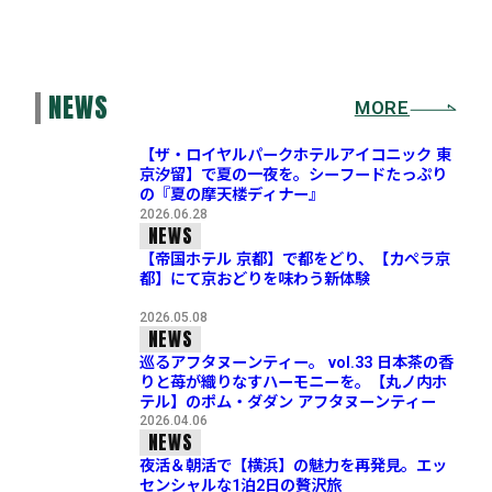
NEWS
MORE
【ザ・ロイヤルパークホテルアイコニック 東
京汐留】で夏の一夜を。シーフードたっぷり
の『夏の摩天楼ディナー』
2026.06.28
NEWS
【帝国ホテル 京都】で都をどり、【カペラ京
都】にて京おどりを味わう新体験
2026.05.08
NEWS
巡るアフタヌーンティー。 vol.33 日本茶の香
りと苺が織りなすハーモニーを。【丸ノ内ホ
テル】のポム・ダダン アフタヌーンティー
2026.04.06
NEWS
夜活＆朝活で【横浜】の魅力を再発見。エッ
センシャルな1泊2日の贅沢旅