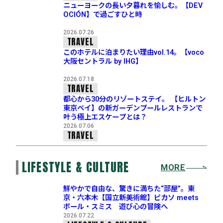
ニューヨークの長い夕暮れを愉しむ。【DEV
OCIÓN】で過ごすひと時
2026.07.26
TRAVEL
このホテルに泊まりたい理由vol.14。【voco
大阪セントラル by IHG】
2026.07.18
TRAVEL
都心から30分のリゾートステイ。 【ヒルトン
東京ベイ】の新ガーデンプールレストランで
叶う極上エスケープとは？
2026.07.06
TRAVEL
LIFESTYLE & CULTURE
MORE
鮮やかで自由な、驚きに満ちた“部屋”。東
京・六本木【国立新美術館】ピカソ meets
ポール・スミス 遊び心の冒険へ
2026.07.22