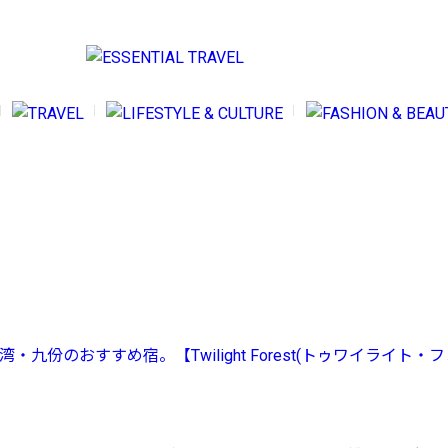
LIFES
2024.
SENTIAL TRAVELとは
日本
イター紹介
【う
くある質問
州前
問い合わせ
九份のおすすめ宿。【Twilight Forest(トゥワイライト