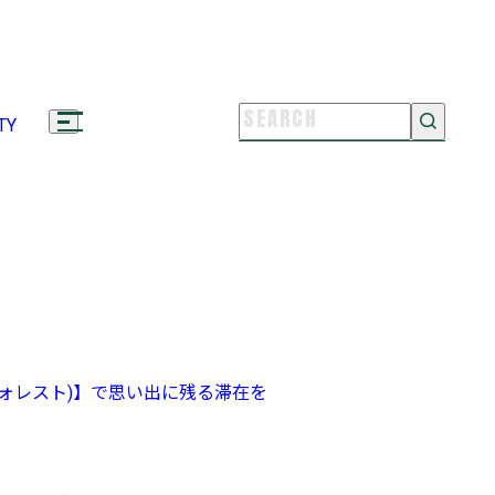
TYLE & CULTURE
08.07
のアマルフィで豊かな時間を。雑賀崎の
みまち食堂うらら】でいただく極上「紀
」鮨ランチ
・フォレスト)】で思い出に残る滞在を