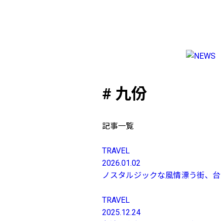
NEWS
TRAVEL
# 九份
LIFESTYLE & CULTURE
FASHION & BEAUTY
ES
ラ
記事一覧
よ
お
TRAVEL
2026.01.02
ノスタルジックな風情漂う街、台湾・
FOLLOW US
TRAVEL
2025.12.24