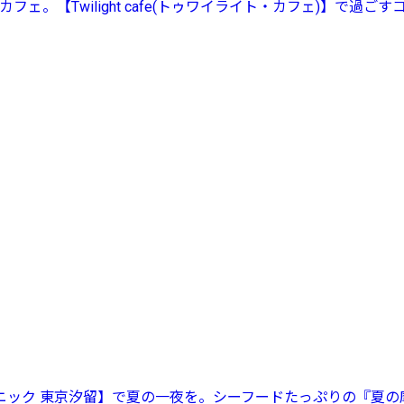
ェ。【Twilight cafe(トゥワイライト・カフェ)】で過ご
ニック 東京汐留】で夏の一夜を。シーフードたっぷりの『夏の