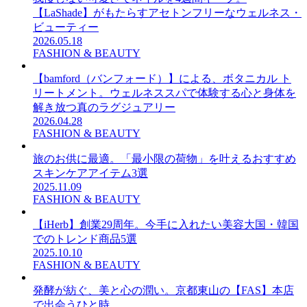
【LaShade】がもたらすアセトンフリーなウェルネス・
ビューティー
2026.05.18
FASHION & BEAUTY
【bamford（バンフォード）】による、ボタニカル ト
リートメント。ウェルネススパで体験する心と身体を
解き放つ真のラグジュアリー
2026.04.28
FASHION & BEAUTY
旅のお供に最適。「最小限の荷物」を叶えるおすすめ
スキンケアアイテム3選
2025.11.09
FASHION & BEAUTY
【iHerb】創業29周年。今手に入れたい美容大国・韓国
でのトレンド商品5選
2025.10.10
FASHION & BEAUTY
発酵が紡ぐ、美と心の潤い。京都東山の【FAS】本店
で出会うひと時