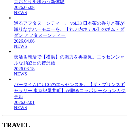
京おどりを味わう新体験
2026.05.08
NEWS
巡るアフタヌーンティー。 vol.33 日本茶の香りと苺が
織りなすハーモニーを。【丸ノ内ホテル】のポム・ダ
ダン アフタヌーンティー
2026.04.06
NEWS
夜活＆朝活で【横浜】の魅力を再発見。エッセンシャ
ルな1泊2日の贅沢旅
2026.03.18
NEWS
バータイムにUCCのエッセンスを。【ザ・プリンスギ
ャラリー 東京紀尾井町】が贈るコラボレーションカク
テル
2026.02.01
NEWS
TRAVEL