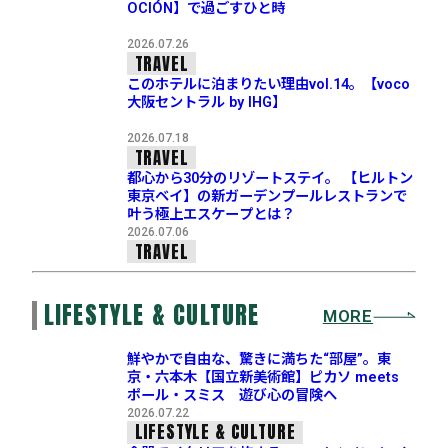
OCIÓN】で過ごすひと時
2026.07.26
TRAVEL
このホテルに泊まりたい理由vol.14。【voco
大阪セントラル by IHG】
2026.07.18
TRAVEL
都心から30分のリゾートステイ。 【ヒルトン
東京ベイ】の新ガーデンプールレストランで
叶う極上エスケープとは？
2026.07.06
TRAVEL
LIFESTYLE & CULTURE
MORE
鮮やかで自由な、驚きに満ちた“部屋”。東
京・六本木【国立新美術館】ピカソ meets
ポール・スミス 遊び心の冒険へ
2026.07.22
LIFESTYLE & CULTURE