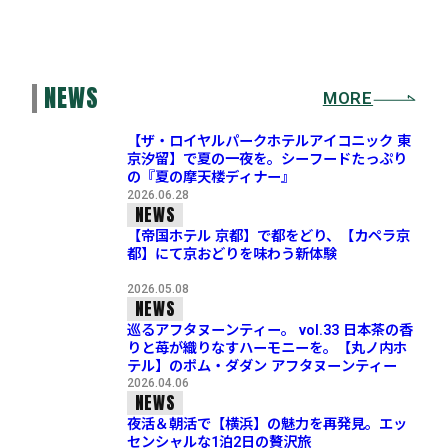
NEWS
MORE
【ザ・ロイヤルパークホテルアイコニック 東
京汐留】で夏の一夜を。シーフードたっぷり
の『夏の摩天楼ディナー』
2026.06.28
NEWS
【帝国ホテル 京都】で都をどり、【カペラ京
都】にて京おどりを味わう新体験
2026.05.08
NEWS
巡るアフタヌーンティー。 vol.33 日本茶の香
りと苺が織りなすハーモニーを。【丸ノ内ホ
テル】のポム・ダダン アフタヌーンティー
2026.04.06
NEWS
夜活＆朝活で【横浜】の魅力を再発見。エッ
センシャルな1泊2日の贅沢旅