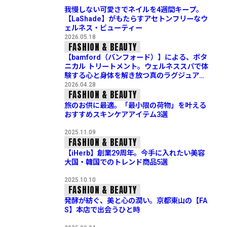
我慢しない可愛さでネイルを4週間キープ。
【LaShade】がもたらすアセトンフリーなウ
ェルネス・ビューティー
2026.05.18
FASHION & BEAUTY
【bamford（バンフォード）】による、ボタ
ニカル トリートメント。ウェルネススパで体
験する心と身体を解き放つ真のラグジュアリ
ー
2026.04.28
FASHION & BEAUTY
旅のお供に最適。「最小限の荷物」を叶える
おすすめスキンケアアイテム3選
2025.11.09
FASHION & BEAUTY
【iHerb】創業29周年。今手に入れたい美容
大国・韓国でのトレンド商品5選
2025.10.10
FASHION & BEAUTY
発酵が紡ぐ、美と心の潤い。京都東山の【FA
S】本店で出会うひと時