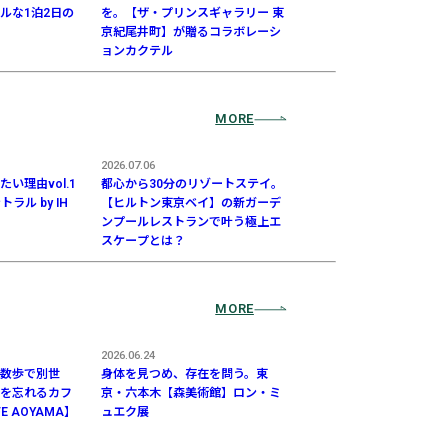
ルな1泊2日の
を。【ザ・プリンスギャラリー 東
京紀尾井町】が贈るコラボレーシ
ョンカクテル
MORE
2026.07.06
い理由vol.1
都心から30分のリゾートステイ。
ラル by IH
【ヒルトン東京ベイ】の新ガーデ
ンプールレストランで叶う極上エ
スケープとは？
MORE
2026.06.24
数歩で別世
身体を見つめ、存在を問う。東
を忘れるカフ
京・六本木【森美術館】ロン・ミ
FE AOYAMA】
ュエク展