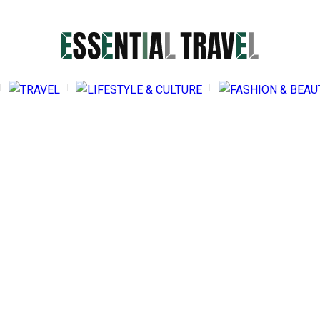
2025.
20
って
んの
FOO
SENTIAL TRAVELとは
2024.11.13
イター紹介
美しさを携える。持ち歩けるサイズ感が魅
2
くある質問
4
力の【イヴ・サンローラン】『24年クリス
問い合わせ
マスコフレ第2弾』
FASHION & BEAUTY