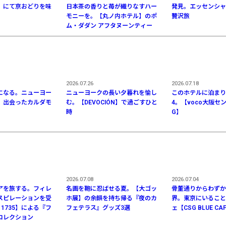
】にて京おどりを味
日本茶の香りと苺が織りなすハー
発見。エッセンシャ
モニーを。【丸ノ内ホテル】のポ
贅沢旅
ム・ダダン アフタヌーンティー
2026.07.26
2026.07.18
になる。ニューヨー
ニューヨークの長い夕暮れを愉し
このホテルに泊まりた
、出会ったカルダモ
む。【DEVOCIÓN】で過ごすひと
4。【voco大阪セント
時
G】
2026.07.08
2026.07.04
アを旅する。フィレ
名画を鞄に忍ばせる夏。【大ゴッ
骨董通りからわずか
スピレーションを受
ホ展】の余韻を持ち帰る『夜のカ
界。東京にいること
I 1735】による『フ
フェテラス』グッズ3選
ェ【CSG BLUE CA
コレクション