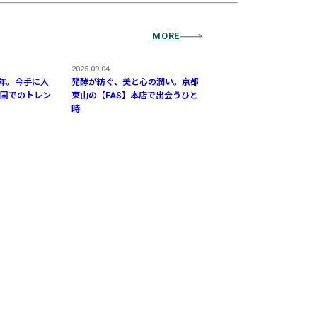
MORE
2025.09.04
周年。今手に入
発酵が紡ぐ、美と心の潤い。京都
国でのトレン
東山の【FAS】本店で出会うひと
時