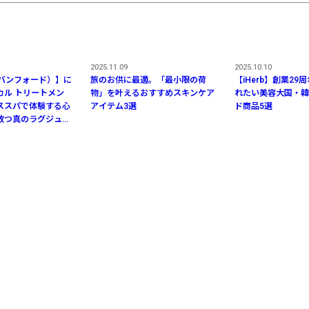
2025.11.09
2025.10.10
d（バンフォード）】に
旅のお供に最適。「最小限の荷
【iHerb】創業29
カル トリートメン
物」を叶えるおすすめスキンケア
れたい美容大国・韓
ススパで体験する心
アイテム3選
ド商品5選
放つ真のラグジュア