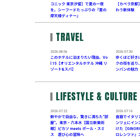
コニック 東京汐留】で夏の一夜
【カペラ京都
を。シーフードたっぷりの『夏の
わう新体験
摩天楼ディナー』
TRAVEL
2026.08.06
2026.07.30
このホテルに泊まりたい理由。Vo
歩くほど好き
l.15【オリエンタルホテル 沖縄 リ
クの街を巡り
ゾート&スパ】
ンバンの魅力
LIFESTYLE & CULTURE
2026.07.22
2026.07.16
鮮やかで自由な、驚きに満ちた“部
食器でイタリ
屋”。東京・六本木【国立新美術
ンツェにイン
館】ピカソ meets ポール・スミ
けた【GINOR
ス 遊び心の冒険へ
ロレンツァ』