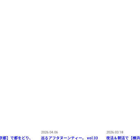
2026.04.06
2026.03.18
 京都】で都をどり、
巡るアフタヌーンティー。 vol.33
夜活＆朝活で【横浜