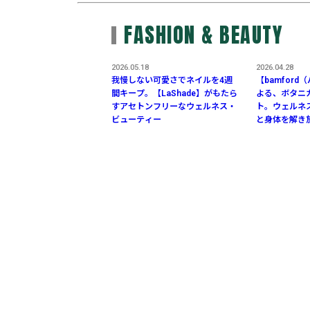
FASHION & BEAUTY
2026.05.18
2026.04.28
我慢しない可愛さでネイルを4週
【bamfor
間キープ。【LaShade】がもたら
よる、ボタニ
すアセトンフリーなウェルネス・
ト。ウェルネ
ビューティー
と身体を解き
リー