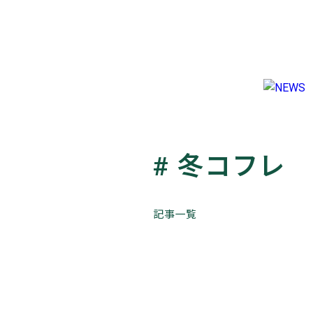
NEWS
TRAVEL
LIFESTYLE & CULTURE
FASHION & BEAUTY
ES
# 冬コフレ
2024.11.29
ラ
幻想的なフレグランスセットを。【メゾン
よ
マルジェラ フレグランス】『レプリカ』2
お
年ホリデーコレクション
記事一覧
FASHION & BEAUTY
FOLLOW US