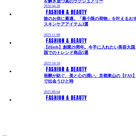
を解き放つ真のラグジュアリー
2026.04.28
FASHION & BEAUTY
旅のお供に最適。「最小限の荷物」を叶えるお
スキンケアアイテム3選
2025.11.09
FASHION & BEAUTY
【iHerb】創業29周年。今手に入れたい美容大
国でのトレンド商品5選
2025.10.10
FASHION & BEAUTY
発酵が紡ぐ、美と心の潤い。京都東山の【FAS
で出会うひと時
2025.09.04
FASHION & BEAUTY