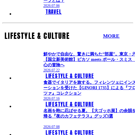
ープとは？
2026.07.06
TRAVEL
LIFESTYLE & CULTURE
MORE
鮮やかで自由な、驚きに満ちた“部屋”。東京・
【国立新美術館】ピカソ meets ポール・スミス
心の冒険へ
2026.07.22
LIFESTYLE & CULTURE
食器でイタリアを旅する。フィレンツェにイン
ーションを受けた【GINORI 1735】による『フ
ツァ』コレクション
2026.07.16
LIFESTYLE & CULTURE
名画を鞄に忍ばせる夏。【大ゴッホ展】の余韻
帰る『夜のカフェテラス』グッズ3選
2026.07.08
LIFESTYLE & CULTURE