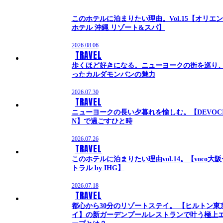
このホテルに泊まりたい理由。Vol.15【オリエ
ホテル 沖縄 リゾート&スパ】
2026.08.06
TRAVEL
歩くほど好きになる。ニューヨークの街を巡り
ったカルダモンバンの魅力
2026.07.30
TRAVEL
ニューヨークの長い夕暮れを愉しむ。【DEVOC
N】で過ごすひと時
2026.07.26
TRAVEL
このホテルに泊まりたい理由vol.14。【voco大
トラル by IHG】
2026.07.18
TRAVEL
都心から30分のリゾートステイ。 【ヒルトン東
イ】の新ガーデンプールレストランで叶う極上