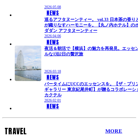
2026.05.08
NEWS
巡るアフタヌーンティー。 vol.33 日本茶の香り
が織りなすハーモニーを。【丸ノ内ホテル】の
ダダン アフタヌーンティー
2026.04.06
NEWS
夜活＆朝活で【横浜】の魅力を再発見。エッセ
ルな1泊2日の贅沢旅
2026.03.18
NEWS
バータイムにUCCのエッセンスを。【ザ・プリ
ギャラリー 東京紀尾井町】が贈るコラボレーシ
カクテル
2026.02.01
NEWS
TRAVEL
MORE