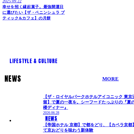
2025.09.22
幸せを招く縁起菓子。最強開運日
に選びたい【ザ・ペニンシュラ ブ
ティック&カフェ】の月餅
LIFESTYLE & CULTURE
NEWS
MORE
【ザ・ロイヤルパークホテルアイコニック 東京
留】で夏の一夜を。シーフードたっぷりの『夏
楼ディナー』
2026.06.28
NEWS
【帝国ホテル 京都】で都をどり、【カペラ京都
て京おどりを味わう新体験