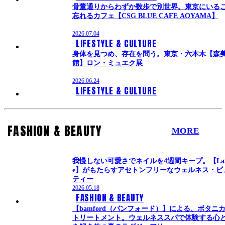
骨董通りからわずか数歩で別世界。東京にいる
忘れるカフェ【CSG BLUE CAFE AOYAMA】
2026.07.04
LIFESTYLE & CULTURE
身体を見つめ、存在を問う。東京・六本木【森
館】ロン・ミュエク展
2026.06.24
LIFESTYLE & CULTURE
FASHION & BEAUTY
MORE
我慢しない可愛さでネイルを4週間キープ。【LaS
e】がもたらすアセトンフリーなウェルネス・ビ
ティー
2026.05.18
FASHION & BEAUTY
【bamford（バンフォード）】による、ボタニ
トリートメント。ウェルネススパで体験する心