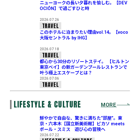
ニューヨークの長い夕暮れを愉しむ。【DEV
OCIÓN】で過ごすひと時
2026.07.26
TRAVEL
このホテルに泊まりたい理由vol.14。【voco
大阪セントラル by IHG】
2026.07.18
TRAVEL
都心から30分のリゾートステイ。 【ヒルトン
東京ベイ】の新ガーデンプールレストランで
叶う極上エスケープとは？
2026.07.06
TRAVEL
LIFESTYLE & CULTURE
MORE
鮮やかで自由な、驚きに満ちた“部屋”。東
京・六本木【国立新美術館】ピカソ meets
ポール・スミス 遊び心の冒険へ
2026.07.22