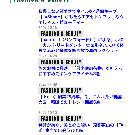
我慢しない可愛さでネイルを4週間キープ。
【LaShade】がもたらすアセトンフリーなウ
ェルネス・ビューティー
2026.05.18
FASHION & BEAUTY
【bamford（バンフォード）】による、ボタ
ニカル トリートメント。ウェルネススパで体
験する心と身体を解き放つ真のラグジュアリ
ー
2026.04.28
FASHION & BEAUTY
旅のお供に最適。「最小限の荷物」を叶える
おすすめスキンケアアイテム3選
2025.11.09
FASHION & BEAUTY
【iHerb】創業29周年。今手に入れたい美容
大国・韓国でのトレンド商品5選
2025.10.10
FASHION & BEAUTY
発酵が紡ぐ、美と心の潤い。京都東山の【FA
S】本店で出会うひと時