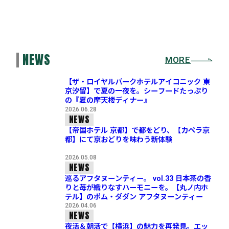
NEWS
MORE
【ザ・ロイヤルパークホテルアイコニック 東
京汐留】で夏の一夜を。シーフードたっぷり
の『夏の摩天楼ディナー』
2026.06.28
NEWS
【帝国ホテル 京都】で都をどり、【カペラ京
都】にて京おどりを味わう新体験
2026.05.08
NEWS
巡るアフタヌーンティー。 vol.33 日本茶の香
りと苺が織りなすハーモニーを。【丸ノ内ホ
テル】のポム・ダダン アフタヌーンティー
2026.04.06
NEWS
夜活＆朝活で【横浜】の魅力を再発見。エッ