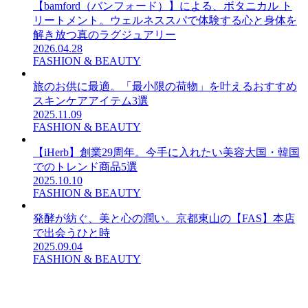
【bamford（バンフォード）】による、ボタニカル ト
リートメント。ウェルネススパで体験する心と身体を
解き放つ真のラグジュアリー
2026.04.28
FASHION & BEAUTY
旅のお供に最適。「最小限の荷物」を叶えるおすすめ
スキンケアアイテム3選
2025.11.09
FASHION & BEAUTY
【iHerb】創業29周年。今手に入れたい美容大国・韓国
でのトレンド商品5選
2025.10.10
FASHION & BEAUTY
発酵が紡ぐ、美と心の潤い。京都東山の【FAS】本店
で出会うひと時
2025.09.04
FASHION & BEAUTY