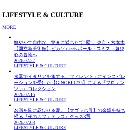
LIFESTYLE & CULTURE
MORE
鮮やかで自由な、驚きに満ちた“部屋”。東京・六本木
【国立新美術館】ピカソ meets ポール・スミス 遊び
心の冒険へ
2026.07.22
LIFESTYLE & CULTURE
食器でイタリアを旅する。フィレンツェにインスピレ
ーションを受けた【GINORI 1735】による『フロレン
ツァ』コレクション
2026.07.16
LIFESTYLE & CULTURE
名画を鞄に忍ばせる夏。【大ゴッホ展】の余韻を持ち
帰る『夜のカフェテラス』グッズ3選
2026.07.08
LIFESTYLE & CULTURE