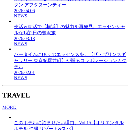
ダン アフタヌーンティー
2026.04.06
NEWS
夜活＆朝活で【横浜】の魅力を再発見。エッセンシャ
ルな1泊2日の贅沢旅
2026.03.18
NEWS
バータイムにUCCのエッセンスを。【ザ・プリンスギ
ャラリー 東京紀尾井町】が贈るコラボレーションカク
テル
2026.02.01
NEWS
TRAVEL
MORE
このホテルに泊まりたい理由。Vol.15【オリエンタル
ホテル 沖縄 リゾート&スパ】