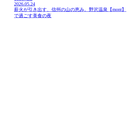
2026.05.24
薪火が引き出す、信州の山の恵み。野沢温泉【mont】
で過ごす美食の夜