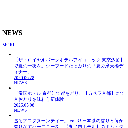
NEWS
MORE
【ザ・ロイヤルパークホテルアイコニック 東京汐留】
で夏の一夜を。シーフードたっぷりの『夏の摩天楼デ
ィナー』
2026.06.28
NEWS
【帝国ホテル 京都】で都をどり、【カペラ京都】にて
京おどりを味わう新体験
2026.05.08
NEWS
巡るアフタヌーンティー。 vol.33 日本茶の香りと苺が
織りなすハーモニーを。【丸ノ内ホテル】のポム・ダ