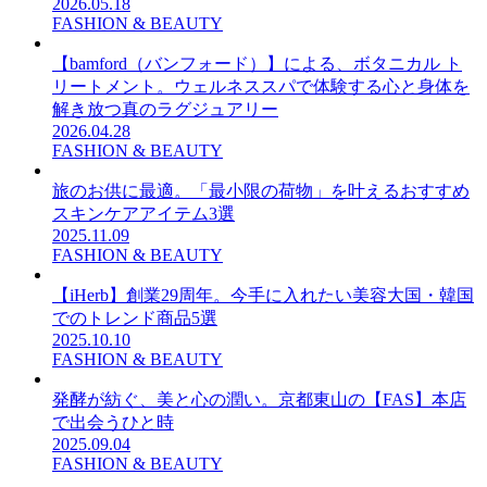
2026.05.18
FASHION & BEAUTY
【bamford（バンフォード）】による、ボタニカル ト
リートメント。ウェルネススパで体験する心と身体を
解き放つ真のラグジュアリー
2026.04.28
FASHION & BEAUTY
旅のお供に最適。「最小限の荷物」を叶えるおすすめ
スキンケアアイテム3選
2025.11.09
FASHION & BEAUTY
【iHerb】創業29周年。今手に入れたい美容大国・韓国
でのトレンド商品5選
2025.10.10
FASHION & BEAUTY
発酵が紡ぐ、美と心の潤い。京都東山の【FAS】本店
で出会うひと時
2025.09.04
FASHION & BEAUTY