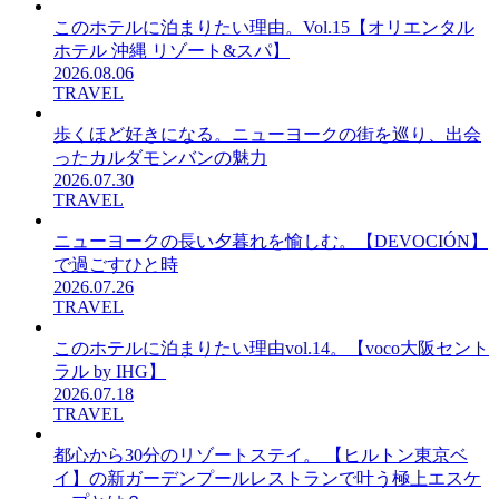
このホテルに泊まりたい理由。Vol.15【オリエンタル
ホテル 沖縄 リゾート&スパ】
2026.08.06
TRAVEL
歩くほど好きになる。ニューヨークの街を巡り、出会
ったカルダモンバンの魅力
2026.07.30
TRAVEL
ニューヨークの長い夕暮れを愉しむ。【DEVOCIÓN】
で過ごすひと時
2026.07.26
TRAVEL
このホテルに泊まりたい理由vol.14。【voco大阪セント
ラル by IHG】
2026.07.18
TRAVEL
都心から30分のリゾートステイ。 【ヒルトン東京ベ
イ】の新ガーデンプールレストランで叶う極上エスケ