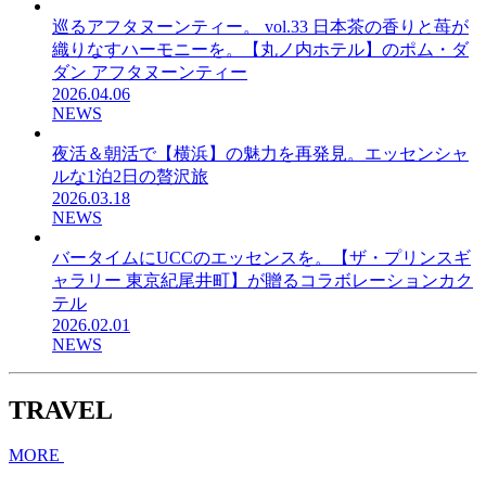
巡るアフタヌーンティー。 vol.33 日本茶の香りと苺が
織りなすハーモニーを。【丸ノ内ホテル】のポム・ダ
ダン アフタヌーンティー
2026.04.06
NEWS
夜活＆朝活で【横浜】の魅力を再発見。エッセンシャ
ルな1泊2日の贅沢旅
2026.03.18
NEWS
バータイムにUCCのエッセンスを。【ザ・プリンスギ
ャラリー 東京紀尾井町】が贈るコラボレーションカク
テル
2026.02.01
NEWS
TRAVEL
MORE