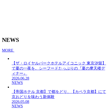
NEWS
MORE
【ザ・ロイヤルパークホテルアイコニック 東京汐留】
で夏の一夜を。シーフードたっぷりの『夏の摩天楼デ
ィナー』
2026.06.28
NEWS
【帝国ホテル 京都】で都をどり、【カペラ京都】にて
京おどりを味わう新体験
2026.05.08
NEWS