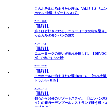
このホテルに泊まりたい理由。Vol.15【オリエ
ホテル 沖縄 リゾート&スパ】
2026.08.06
TRAVEL
歩くほど好きになる。ニューヨークの街を巡り
ったカルダモンバンの魅力
2026.07.30
TRAVEL
ニューヨークの長い夕暮れを愉しむ。【DEVOC
N】で過ごすひと時
2026.07.26
TRAVEL
このホテルに泊まりたい理由vol.14。【voco大
トラル by IHG】
2026.07.18
TRAVEL
都心から30分のリゾートステイ。 【ヒルトン東
イ】の新ガーデンプールレストランで叶う極上
ープとは？