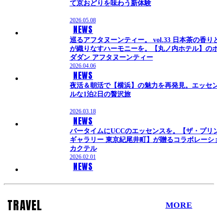
て京おどりを味わう新体験
2026.05.08
NEWS
巡るアフタヌーンティー。 vol.33 日本茶の香り
が織りなすハーモニーを。【丸ノ内ホテル】の
ダダン アフタヌーンティー
2026.04.06
NEWS
夜活＆朝活で【横浜】の魅力を再発見。エッセ
ルな1泊2日の贅沢旅
2026.03.18
NEWS
バータイムにUCCのエッセンスを。【ザ・プリ
ギャラリー 東京紀尾井町】が贈るコラボレーシ
カクテル
2026.02.01
NEWS
TRAVEL
MORE