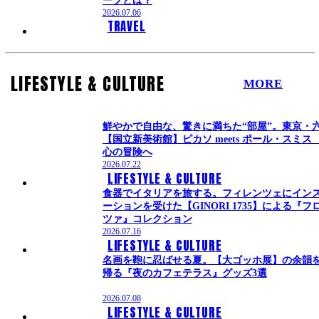
2026.07.06
TRAVEL
LIFESTYLE & CULTURE
MORE
鮮やかで自由な、驚きに満ちた“部屋”。東京・
【国立新美術館】ピカソ meets ポール・スミス
心の冒険へ
2026.07.22
LIFESTYLE & CULTURE
食器でイタリアを旅する。フィレンツェにイン
ーションを受けた【GINORI 1735】による『フ
ツァ』コレクション
2026.07.16
LIFESTYLE & CULTURE
名画を鞄に忍ばせる夏。【大ゴッホ展】の余韻
帰る『夜のカフェテラス』グッズ3選
2026.07.08
LIFESTYLE & CULTURE