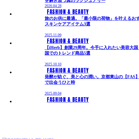
を解き放つ真のラグジュアリー
2026.04.28
FASHION & BEAUTY
旅のお供に最適。「最小限の荷物」を叶えるお
スキンケアアイテム3選
2025.11.09
FASHION & BEAUTY
【iHerb】創業29周年。今手に入れたい美容大
国でのトレンド商品5選
2025.10.10
FASHION & BEAUTY
発酵が紡ぐ、美と心の潤い。京都東山の【FAS
で出会うひと時
2025.09.04
FASHION & BEAUTY