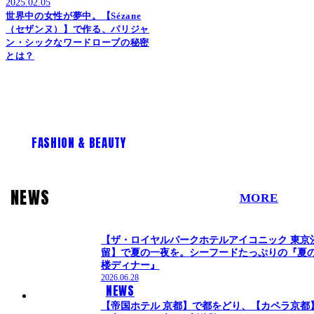
2025.02.05
世界中の女性が夢中。【Sézane
（セザンヌ）】で作る、パリジャ
ン・シックなワードローブの秘密
とは？
FASHION & BEAUTY
NEWS
MORE
【ザ・ロイヤルパークホテルアイコニック 東京
留】で夏の一夜を。シーフードたっぷりの『夏
楼ディナー』
2026.06.28
NEWS
【帝国ホテル 京都】で都をどり、【カペラ京都