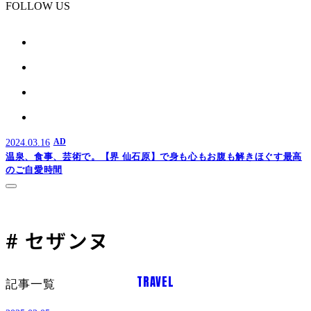
FOLLOW US
2024.03.16
AD
温泉、食事、芸術で。【界 仙石原】で身も心もお腹も解きほぐす最高
のご自愛時間
# セザンヌ
TRAVEL
記事一覧