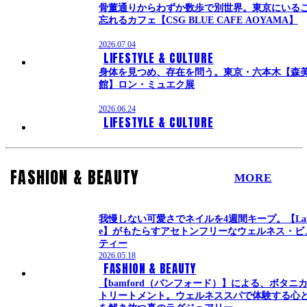
骨董通りからわずか数歩で別世界。東京にいる
忘れるカフェ【CSG BLUE CAFE AOYAMA】
2026.07.04
LIFESTYLE & CULTURE
身体を見つめ、存在を問う。東京・六本木【森
館】ロン・ミュエク展
2026.06.24
LIFESTYLE & CULTURE
FASHION & BEAUTY
MORE
我慢しない可愛さでネイルを4週間キープ。【LaS
e】がもたらすアセトンフリーなウェルネス・ビ
ティー
2026.05.18
FASHION & BEAUTY
【bamford（バンフォード）】による、ボタニ
トリートメント。ウェルネススパで体験する心